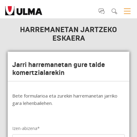
HARREMANETAN JARTZEKO
ESKAERA
Jarri harremanetan gure talde
komertzialarekin
Bete formularioa eta zurekin harremanetan jarriko
gara lehenbailehen.
Izen-abizena*