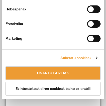
Hobespenak
Planoak edo beste dokumentu batzuk erantsi nahi
badituzu, sartu hona.
Estatistika
Marketing
Telefonoz deitzea nahiago baduzu, utzi zure zenbakia.
Aukeratu cookieak
Datuen babesari buruzko politika
eta
cookie politika
irakurri
ONARTU GUZTIAK
ditut eta onartzen ditut*.
Ezinbestekoak diren cookieak baino ez erabili