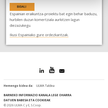
BIDALI
Espainian eraikuntza-proiektu bat egin behar baduzu,
hurbilen duzun komertziala aurkitzen lagun
diezazukegu.
Ikusi Espainiako gure ordezkaritzak.
Hemengo kidea da:
ULMA Taldea
BARNEKO INFORMAZIO KANALA
LEGE OHARRA
DATUEN BABESA ETA COOKIEAK
© 2026 ULMA C y E, S.Coop.