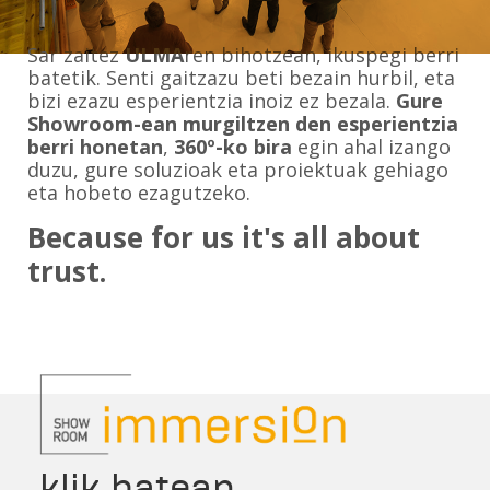
Sar zaitez
ULMA
ren bihotzean, ikuspegi berri
batetik. Senti gaitzazu beti bezain hurbil, eta
bizi ezazu esperientzia inoiz ez bezala.
Gure
Showroom-ean murgiltzen den esperientzia
berri honetan
,
360º-ko bira
egin ahal izango
duzu, gure soluzioak eta proiektuak gehiago
eta hobeto ezagutzeko.
Because for us it's all about
trust.
klik batean