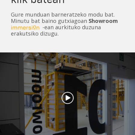
Gure munduan barneratzeko modu bat.
Minutu bat baino gutxiagoan
Showroom
-ean aurkituko duzuna
erakutsiko dizugu.