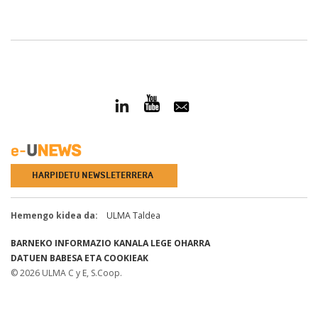
HARPIDETU NEWSLETERRERA
Hemengo kidea da:
ULMA Taldea
BARNEKO INFORMAZIO KANALA
LEGE OHARRA
DATUEN BABESA ETA COOKIEAK
© 2026 ULMA C y E, S.Coop.