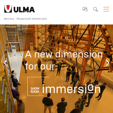
Sarrera
Showroom Immersion
A new dimension
‹
›
for our