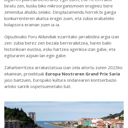
biratu zen, kusku biko mikroorganismoen eraginez bere
zimendua ahuldu zelako. Desplazamendu horrek bi ganga
konkurrenteren akatsa eragin zuen, eta zubia erabateko
kolapsora eraman zuen ia-ia.
Gipuzkoako Foru Aldundiak ezarritako jarraibidea argia izan
zen: zubia berez zen bezala berreraikitzea, haren balio
historikoari eustea, esku hartzea agerikoa izan gabe, eta
egituraren azpian lan egin gabe.
Zaharberritzea arrakastatsua izan zela aitortu zuten 2023ko
ekainean, proiektuak
Europa Nostraren Grand Prix Saria
jaso baitzuen, Europako kultura ondarearen kontserbazio
arloko saririk ospetsuenetako bat.