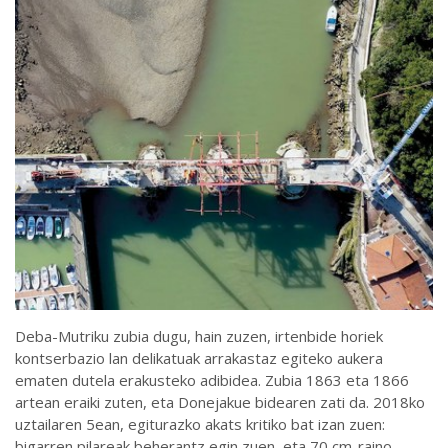
Deba-Mutriku zubia dugu, hain zuzen, irtenbide horiek
kontserbazio lan delikatuak arrakastaz egiteko aukera
ematen dutela erakusteko adibidea. Zubia 1863 eta 1866
artean eraiki zuten, eta Donejakue bidearen zati da. 2018ko
uztailaren 5ean, egiturazko akats kritiko bat izan zuen:
bigarren pilareak beherantz egin zuen, eta 70 cm-raino