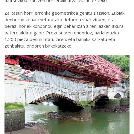
funtsezkoa izan zen berreraikuntza leialari ekiteko.
Zailtasun horri erronka geometrikoa gehitu zitzaion. Zubiak
denboran zehar metatutako deformazioak zituen, eta,
beraz, horiek konpondu egin behar izan ziren, azken itxura
batere aldatu gabe. Prozesuaren ondorioz, harlanduzko
1.200 pieza desmuntatu ziren, eta banaka sailkatu eta
zenbakitu, ondoren birkokatzeko.