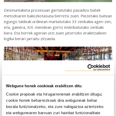
Desmuntaketa prozesuan gertatutako pasadizo batek
metodoaren baliozkotasuna berretsi zuen. Piezetako batean
egungo taldeak urdinean markatutako 33 zenbakia ageri zen,
eta, gainera, XIX. mendean gorriz inskribatutako zenbaki
bera. Eta horrek agerian utzi zuen jatorrizko eraikitzaileen
logika berari jarraitu zitzaiola.
Webgune honek cookieak erabiltzen ditu
Cookie propioak eta hirugarrenenak erabiltzen ditugu;
cookie horiek beharrezkoak dira webguneak behar
bezala funtzionatzeko, eta zure nabigazioa aztertzeko
eta webgunearen barruan zuri hainbat funtzionalitate