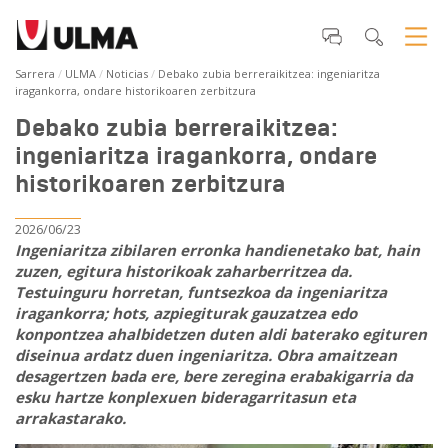
Sarrera
ULMA
Noticias
Debako zubia berreraikitzea: ingeniaritza
iragankorra, ondare historikoaren zerbitzura
Debako zubia berreraikitzea:
ingeniaritza iragankorra, ondare
historikoaren zerbitzura
2026/06/23
Ingeniaritza zibilaren erronka handienetako bat, hain
zuzen, egitura historikoak zaharberritzea da.
Testuinguru horretan, funtsezkoa da ingeniaritza
iragankorra; hots, azpiegiturak gauzatzea edo
konpontzea ahalbidetzen duten aldi baterako egituren
diseinua ardatz duen ingeniaritza. Obra amaitzean
desagertzen bada ere, bere zeregina erabakigarria da
esku hartze konplexuen bideragarritasun eta
arrakastarako.