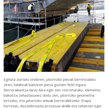
Egitura ziurtatu ondoren, jatorrizko piezak berrinstalatu
ziren, halakoak baitziren pieza guztien %90 inguru.
Berreraikuntza ilaraz ilara egin zen. Horretarako, elementu
bakoitza zehaztasunez doitu zen, jatorrizko geometria
lortzeko, eta jatorrizko arkuak berreraikitzeko. Etapa
horretan, deszinbrizazio prozesua ahalik eta zehatzen egin