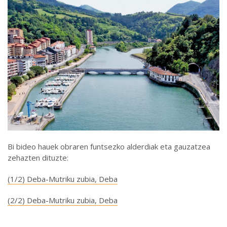
Bi bideo hauek obraren funtsezko alderdiak eta gauzatzea
zehazten dituzte:
(1/2)
Deba-Mutriku zubia, Deba
(2/2)
Deba-Mutriku zubia, Deba