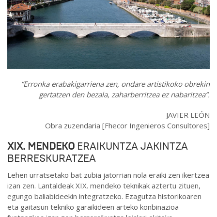
“Erronka erabakigarriena zen, ondare artistikoko obrekin
gertatzen den bezala, zaharberritzea ez nabaritzea”.
JAVIER LEÓN
Obra zuzendaria [Fhecor Ingenieros Consultores]
XIX. MENDEKO
ERAIKUNTZA JAKINTZA
BERRESKURATZEA
Lehen urratsetako bat zubia jatorrian nola eraiki zen ikertzea
izan zen. Lantaldeak XIX. mendeko teknikak aztertu zituen,
egungo baliabideekin integratzeko. Ezagutza historikoaren
eta gaitasun tekniko garaikideen arteko konbinazioa