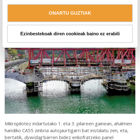
eragozten zuen lur biguna. Zubia goiko egitura batetik
zintzilikatzea izan zen irtenbidea, lurretik eskoratu
ONARTU GUZTIAK
beharrean.
Ezinbestekoak diren cookieak baino ez erabili
Mikropilotez indartutako 1. eta 3. pilareen gainean, ahalmen
handiko CA55 zinbria autojaurtigarri bat instalatu zen, eta,
bertatik,
dywidag
barren bidez enkofratzeko panel