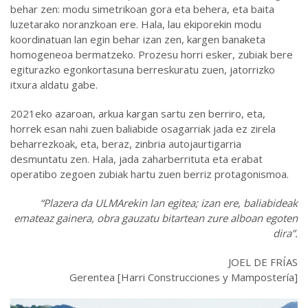
behar zen: modu simetrikoan gora eta behera, eta baita
luzetarako noranzkoan ere. Hala, lau ekiporekin modu
koordinatuan lan egin behar izan zen, kargen banaketa
homogeneoa bermatzeko. Prozesu horri esker, zubiak bere
egiturazko egonkortasuna berreskuratu zuen, jatorrizko
itxura aldatu gabe.
2021eko azaroan, arkua kargan sartu zen berriro, eta,
horrek esan nahi zuen baliabide osagarriak jada ez zirela
beharrezkoak, eta, beraz, zinbria autojaurtigarria
desmuntatu zen. Hala, jada zaharberrituta eta erabat
operatibo zegoen zubiak hartu zuen berriz protagonismoa.
“Plazera da ULMArekin lan egitea; izan ere, baliabideak
emateaz gainera, obra gauzatu bitartean zure alboan egoten
dira”.
JOEL DE FRÍAS
Gerentea [Harri Construcciones y Mampostería]