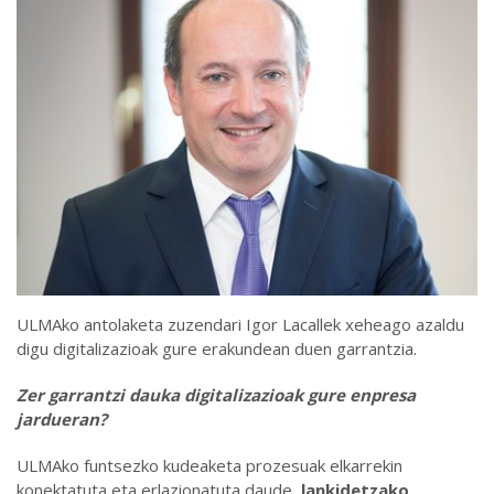
ULMAko antolaketa zuzendari Igor Lacallek xeheago azaldu
digu digitalizazioak gure erakundean duen garrantzia.
Zer garrantzi dauka digitalizazioak gure enpresa
jardueran
?
ULMAko funtsezko kudeaketa prozesuak elkarrekin
konektatuta eta erlazionatuta daude,
lankidetzako