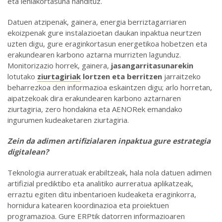
eta lehiakortasuna handituz.
Datuen atzipenak, gainera, energia berriztagarriaren
ekoizpenak gure instalazioetan daukan inpaktua neurtzen
uzten digu, gure eraginkortasun energetikoa hobetzen eta
erakundearen karbono aztarna murrizten lagunduz.
Monitorizazio horrek, gainera,
jasangarritasunarekin
lotutako
ziurtagiriak
lortzen eta berritzen
jarraitzeko
beharrezkoa den informazioa eskaintzen digu; arlo horretan,
aipatzekoak dira erakundearen karbono aztarnaren
ziurtagiria, zero hondakina eta AENORek emandako
ingurumen kudeaketaren ziurtagiria.
Zein da adimen artifizialaren inpaktua gure estrategia
digitalean
?
Teknologia aurreratuak erabiltzeak, hala nola datuen adimen
artifizial prediktibo eta analitiko aurreratua aplikatzeak,
erraztu egiten ditu inbentarioen kudeaketa eraginkorra,
hornidura katearen koordinazioa eta proiektuen
programazioa. Gure ERPtik datorren informazioaren