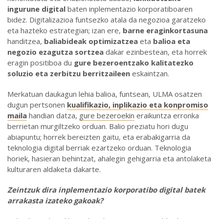
ingurune digital
baten inplementazio korporatiboaren
bidez. Digitalizazioa funtsezko atala da negozioa garatzeko
eta hazteko estrategian; izan ere,
barne eraginkortasuna
handitzea,
baliabideak optimizatzea
eta
balioa eta
negozio ezagutza sortzea
dakar ezinbestean, eta horrek
eragin positiboa du
gure bezeroentzako kalitatezko
soluzio eta zerbitzu berritzaileen
eskaintzan.
Merkatuan daukagun lehia balioa, funtsean, ULMA osatzen
dugun pertsonen
kualifikazio, inplikazio eta konpromiso
maila
handian datza,
gure bezeroekin
eraikuntza erronka
berrietan murgiltzeko orduan. Balio preziatu hori dugu
abiapuntu; horrek bereizten gaitu, eta erabakigarria da
teknologia digital berriak ezartzeko orduan. Teknologia
horiek, hasieran behintzat, ahalegin gehigarria eta antolaketa
kulturaren aldaketa dakarte.
Zeintzuk dira inplementazio korporatibo digital batek
arrakasta izateko gakoak
?