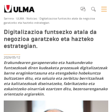
Sarrera
ULMA
Noticias
Digitalizazioa funtsezko atala da negozioa
garatzeko eta hazteko estrategian.
Digitalizazioa funtsezko atala da
negozioa garatzeko eta hazteko
estrategian.
2026/05/12
Erakundearen garapenerako eta hazkunderako
funtsezkoak diren kudeaketa prozesuak digitalizatzeak
barne eraginkortasuna eta etengabeko hobekuntza
bultzatzen ditu, eta soluzio eta zerbitzu berritzaileak
eta kalitatezkoak diseinatzeko, fabrikatzeko eta
eskaintzeko oinarriak ezartzen ditu, bezeroarenganako
orientazio argiarekin.