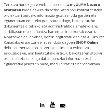
Zerbitzu horiek gure webgunearen eta
myULMA bezero
atariaren
bidez eskura daitezke. Atari hori kontratatutako
proiektuari buruzko informazio guztia modu garden eta
eguneratuan emateko pentsatuta dago, baita lotutako
dokumentazio tekniko eta administratiboa emateko ere,
hurbiltasun eta konfiantza harreman iraunkorrak ezarriz.
Aipatzekoa da, halaber, berriki argitaratu den eta AEBko eta
Kanadako erabiltzaileei zuzenduta dagoen
SHOP Online
delakoa, merkatu bakoitzerako salmenta eskaintza
esklusiboekin, non hautatutako artikulu bakoitzaren stockari,
prezioari eta entrega datari buruzko informazio erabat
eguneratua jasotzen baita, modu erraz eta berehalakoan.