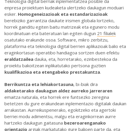
Teknologia digital berriak inplementatzea posible da
enpresa proiektuen kudeaketa ulertzeko daukagun moduari
esker.
Homogeneizazioak eta estandarizazioak
berebiziko garrantzia daukate irismen globala lortzeko,
horrek gainditu egiten baitu matrizeak eta egunero modu
koordinatuan eta bateratuan lan egiten dugun
21 filialek
osatutako erakunde osoa. Software, mikro zerbitzu,
plataforma eta teknologia digital berrien aplikazioak balio eta
eraginkortasun operatibo handiagoa sortzen duen efektu
eraldatzailea
dauka, eta, horretarako, ezinbestekoa da
proiektu bakoitzean inplikatutako pertsona guztien
kualifikazioa eta etengabeko prestakuntza
.
Berrikuntza eta lehiakortasuna
, bi-biak dira
aldaketarako daukagun aldez aurreko jarreraren
emaitza naturala, eta horrek ere funtsezko zeregina
betetzen du gure erakundean inplementazio digitalak daukan
arrakastan. Aurreikuspenerako, egokitzeko eta agertoki
berriei modu adimentsu, malgu eta eraginkorrean aurre
hartzeko daukagun gaitasuna
bezeroarenganako
orientazio
argiak markatutako gure balioen parte da, eta