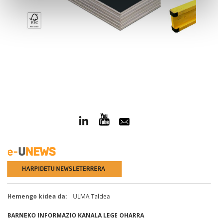
HARPIDETU NEWSLETERRERA
Hemengo kidea da:
ULMA Taldea
BARNEKO INFORMAZIO KANALA
LEGE OHARRA