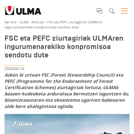
Sarrera
ULMA
Noticias
FSC eta PEFC ziurtagiriek ULMAren
ingurumenarekiko konpromisoa sendotu dute
FSC eta PEFC ziurtagiriek ULMAren
ingurumenarekiko konpromisoa
sendotu dute
2020/02/14
Azken bi urtean FSC (Forest Stewardship Council) eta
PEFC (Programme for the Endorsement of Forest
Certification Schemes) ziurtagiriak lortuta, ULMAk
basoen kudeaketa arduratsua bermatzen laguntzen du,
bioaniztasunaren eta ekosistema ugariren babesaren
alde bere ahalegintxoa eginda.